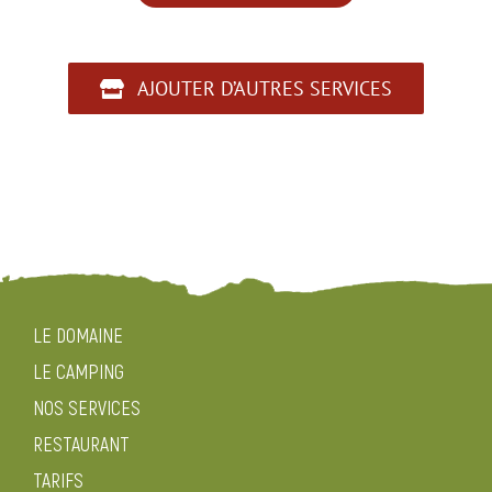
Pain
&
AJOUTER D’AUTRES SERVICES
Viennoiseries
LE DOMAINE
LE CAMPING
NOS SERVICES
RESTAURANT
TARIFS