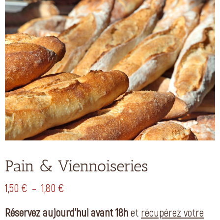
Pain & Viennoiseries
Plage
1,50
€
–
1,80
€
de
Réservez aujourd’hui avant 18h
et
récupérez votre
prix :