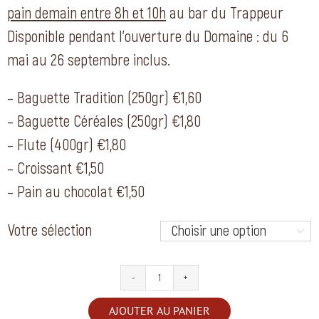
pain demain entre 8h et 10h
1,50 €
au bar du Trappeur
à
Disponible pendant l’ouverture du Domaine : du 6
1,80 €
mai au 26 septembre inclus.
– Baguette Tradition (250gr) €1,60
– Baguette Céréales (250gr) €1,80
– Flute (400gr) €1,80
– Croissant €1,50
– Pain au chocolat €1,50
Votre sélection

quantité
de
AJOUTER AU PANIER