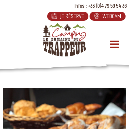
Passer
Infos : +33 (0)4 79 59 54 36
au
JE RÉSERVE
WEBCAM
contenu