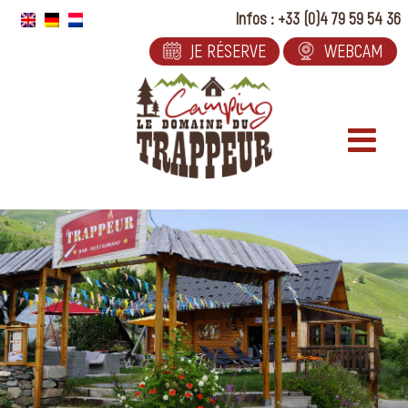
Passer
Infos : +33 (0)4 79 59 54 36
au
JE RÉSERVE
WEBCAM
contenu