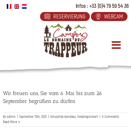
Skip
Infos : +33 (0)4 79 59 54 36
to
RESERVIERUNG
WEBCAM
content
Wir freuen uns, Sie vom 6. Mai bis zum 26.
September begrüßen zu dürfen
By
admin
|
September 13th, 2023
|
Actualités bandeau
,
Unkategorisiert
|
0 Comments
Read More